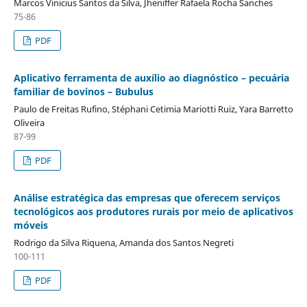
Marcos Vinicius Santos da Silva, Jheniffer Rafaela Rocha Sanches
75-86
PDF
Aplicativo ferramenta de auxílio ao diagnóstico – pecuária
familiar de bovinos – Bubulus
Paulo de Freitas Rufino, Stéphani Cetimia Mariotti Ruiz, Yara Barretto
Oliveira
87-99
PDF
Análise estratégica das empresas que oferecem serviços
tecnológicos aos produtores rurais por meio de aplicativos
móveis
Rodrigo da Silva Riquena, Amanda dos Santos Negreti
100-111
PDF