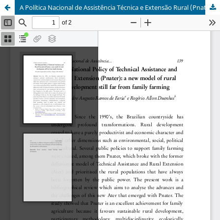
A Política Nacional de Assistência Técnica e Extensão Rural (Pnater): um novo modelo de desenvolvimento rural ainda distante da agricultura familiar