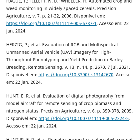
HAGUE, T.; TILLETT, N. D.; WHEELER, H. Automated crop and
weed monitoring in widely spaced cereals. Precision
Agriculture, v. 7, p. 21-32, 2006. Disponível em:
https://doi.org/10.1007/s11119-005-6787-1
. Acesso em: 22
jan. 2024.
HERZIG, P.; et al. Evaluation of RGB and Multispectral
Unmanned Aerial Vehicle (UAV) Imagery for High-
Throughput Phenotyping and Yield Prediction in Barley
Breeding. Remote Sensing, v. 13, n. 14, p. 2670, 7 jul. 2021.
Disponível em:
https://doi.org/10.3390/rs13142670
. Acesso
em: 22 jan. 2024.
HUNT, E. R. et al. Evaluation of digital photography from
model aircraft for remote sensing of crop biomass and
nitrogen status. Precision Agriculture, v. 6, p. 359-378, 2005.
Disponível em:
https://doi.org/10.1007/s11119-005-2324-5
.
Acesso em: 22 jan. 2024.
HUNT JR, E. R. et al. Remote sensing leaf chlorophyll content