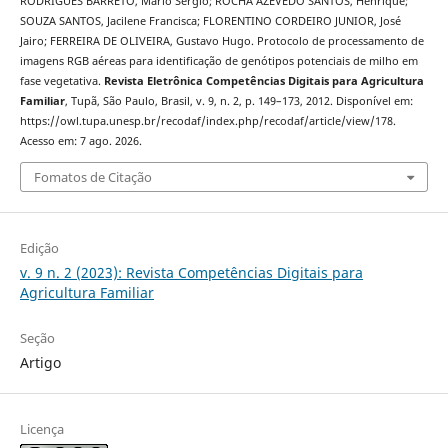
RODRIGUES BARRETO, Mário Sérgio; ROCHA AZEVEDO SANTOS, Henrique;
SOUZA SANTOS, Jacilene Francisca; FLORENTINO CORDEIRO JUNIOR, José
Jairo; FERREIRA DE OLIVEIRA, Gustavo Hugo. Protocolo de processamento de
imagens RGB aéreas para identificação de genótipos potenciais de milho em
fase vegetativa.
Revista Eletrônica Competências Digitais para Agricultura
Familiar
, Tupã, São Paulo, Brasil, v. 9, n. 2, p. 149–173, 2012. Disponível em:
https://owl.tupa.unesp.br/recodaf/index.php/recodaf/article/view/178.
Acesso em: 7 ago. 2026.
Fomatos de Citação
Edição
v. 9 n. 2 (2023): Revista Competências Digitais para
Agricultura Familiar
Seção
Artigo
Licença