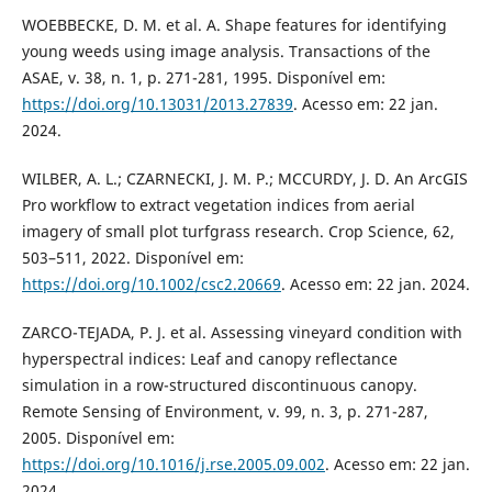
WOEBBECKE, D. M. et al. A. Shape features for identifying
young weeds using image analysis. Transactions of the
ASAE, v. 38, n. 1, p. 271-281, 1995. Disponível em:
https://doi.org/10.13031/2013.27839
. Acesso em: 22 jan.
2024.
WILBER, A. L.; CZARNECKI, J. M. P.; MCCURDY, J. D. An ArcGIS
Pro workflow to extract vegetation indices from aerial
imagery of small plot turfgrass research. Crop Science, 62,
503–511, 2022. Disponível em:
https://doi.org/10.1002/csc2.20669
. Acesso em: 22 jan. 2024.
ZARCO-TEJADA, P. J. et al. Assessing vineyard condition with
hyperspectral indices: Leaf and canopy reflectance
simulation in a row-structured discontinuous canopy.
Remote Sensing of Environment, v. 99, n. 3, p. 271-287,
2005. Disponível em:
https://doi.org/10.1016/j.rse.2005.09.002
. Acesso em: 22 jan.
2024.