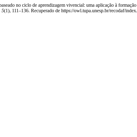
baseado no ciclo de aprendizagem vivencial: uma aplicação à formação
,
5
(1), 111–136. Recuperado de https://owl.tupa.unesp.br/recodaf/index