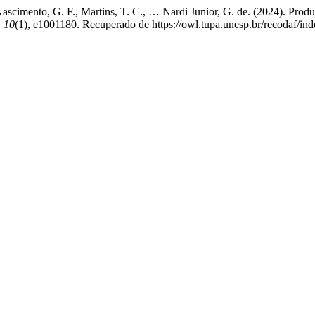
 Nascimento, G. F., Martins, T. C., … Nardi Junior, G. de. (2024). Pro
,
10
(1), e1001180. Recuperado de https://owl.tupa.unesp.br/recodaf/ind