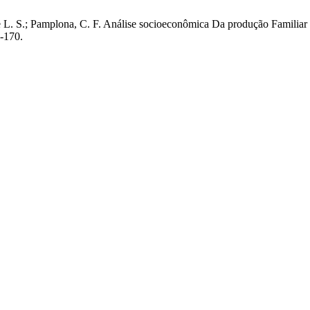
 de L. S.; Pamplona, C. F. Análise socioeconômica Da produção Famil
4-170.