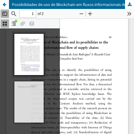
Possibilidades de uso de Blockchain em fluxos informacionais de cadeias produtivas