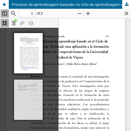
Processo de aprendizagem baseado no ciclo de aprendizagem vivencial: uma aplicação à formação de estudantes de cooperativismo da Universidade Federal de Viçosa