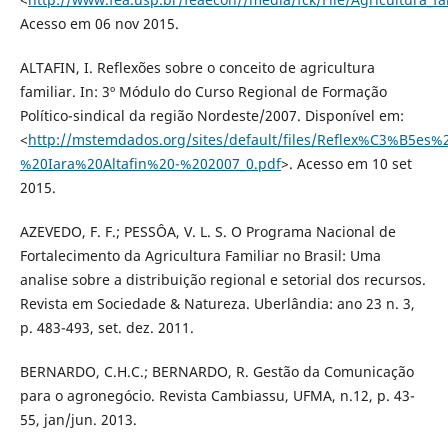
Acesso em 06 nov 2015.
ALTAFIN, I. Reflexões sobre o conceito de agricultura
familiar. In: 3º Módulo do Curso Regional de Formação
Político-sindical da região Nordeste/2007. Disponível em:
<
http://mstemdados.org/sites/default/files/Reflex%C3%B5e
%20Iara%20Altafin%20-%202007_0.pdf
>. Acesso em 10 set
2015.
AZEVEDO, F. F.; PESSÔA, V. L. S. O Programa Nacional de
Fortalecimento da Agricultura Familiar no Brasil: Uma
analise sobre a distribuição regional e setorial dos recursos.
Revista em Sociedade & Natureza. Uberlândia: ano 23 n. 3,
p. 483-493, set. dez. 2011.
BERNARDO, C.H.C.; BERNARDO, R. Gestão da Comunicação
para o agronegócio. Revista Cambiassu, UFMA, n.12, p. 43-
55, jan/jun. 2013.