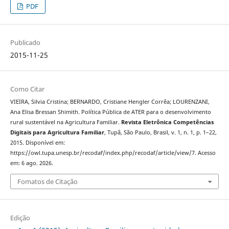
PDF
Publicado
2015-11-25
Como Citar
VIEIRA, Silvia Cristina; BERNARDO, Cristiane Hengler Corrêa; LOURENZANI,
Ana Elisa Bressan Shimith. Política Pública de ATER para o desenvolvimento
rural sustentável na Agricultura Familiar.
Revista Eletrônica Competências
Digitais para Agricultura Familiar
, Tupã, São Paulo, Brasil, v. 1, n. 1, p. 1–22,
2015. Disponível em:
https://owl.tupa.unesp.br/recodaf/index.php/recodaf/article/view/7. Acesso
em: 6 ago. 2026.
Fomatos de Citação
Edição