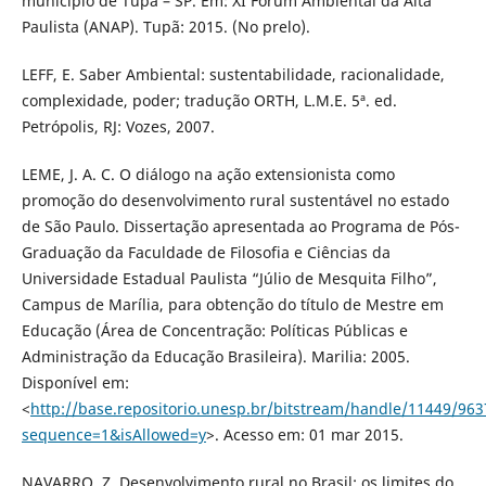
município de Tupã – SP. Em: XI Fórum Ambiental da Alta
Paulista (ANAP). Tupã: 2015. (No prelo).
LEFF, E. Saber Ambiental: sustentabilidade, racionalidade,
complexidade, poder; tradução ORTH, L.M.E. 5ª. ed.
Petrópolis, RJ: Vozes, 2007.
LEME, J. A. C. O diálogo na ação extensionista como
promoção do desenvolvimento rural sustentável no estado
de São Paulo. Dissertação apresentada ao Programa de Pós-
Graduação da Faculdade de Filosofia e Ciências da
Universidade Estadual Paulista “Júlio de Mesquita Filho”,
Campus de Marília, para obtenção do título de Mestre em
Educação (Área de Concentração: Políticas Públicas e
Administração da Educação Brasileira). Marilia: 2005.
Disponível em:
<
http://base.repositorio.unesp.br/bitstream/handle/11449/96
sequence=1&isAllowed=y
>. Acesso em: 01 mar 2015.
NAVARRO, Z. Desenvolvimento rural no Brasil: os limites do