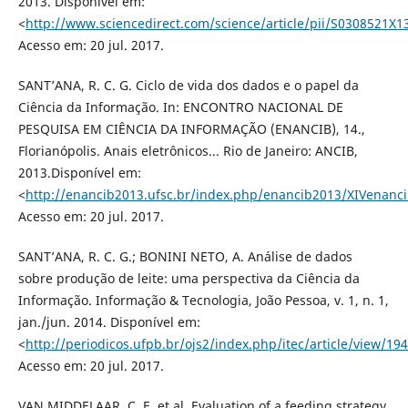
2013. Disponível em:
<
http://www.sciencedirect.com/science/article/pii/S0308521X
Acesso em: 20 jul. 2017.
SANT’ANA, R. C. G. Ciclo de vida dos dados e o papel da
Ciência da Informação. In: ENCONTRO NACIONAL DE
PESQUISA EM CIÊNCIA DA INFORMAÇÃO (ENANCIB), 14.,
Florianópolis. Anais eletrônicos... Rio de Janeiro: ANCIB,
2013.Disponível em:
<
http://enancib2013.ufsc.br/index.php/enancib2013/XIVenanci
Acesso em: 20 jul. 2017.
SANT’ANA, R. C. G.; BONINI NETO, A. Análise de dados
sobre produção de leite: uma perspectiva da Ciência da
Informação. Informação & Tecnologia, João Pessoa, v. 1, n. 1,
jan./jun. 2014. Disponível em:
<
http://periodicos.ufpb.br/ojs2/index.php/itec/article/view/19
Acesso em: 20 jul. 2017.
VAN MIDDELAAR, C. E. et al. Evaluation of a feeding strategy