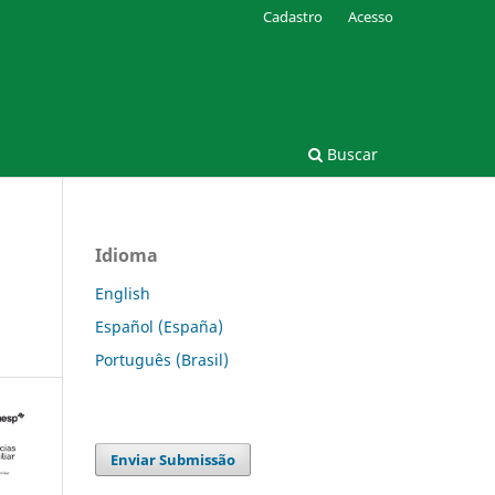
Cadastro
Acesso
Buscar
Idioma
English
Español (España)
Português (Brasil)
Enviar Submissão