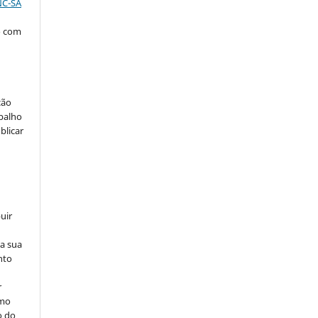
NC-SA
o com
ção
abalho
blicar
uir
na sua
nto
r
omo
o do