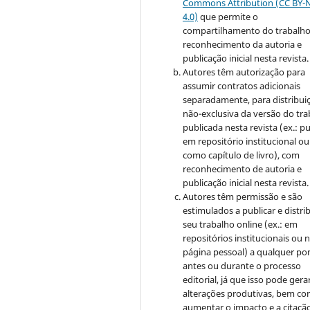
Commons Attribution (CC BY-
4.0)
que permite o
compartilhamento do trabalh
reconhecimento da autoria e
publicação inicial nesta revista.
Autores têm autorização para
assumir contratos adicionais
separadamente, para distribui
não-exclusiva da versão do tr
publicada nesta revista (ex.: pu
em repositório institucional ou
como capítulo de livro), com
reconhecimento de autoria e
publicação inicial nesta revista.
Autores têm permissão e são
estimulados a publicar e distrib
seu trabalho online (ex.: em
repositórios institucionais ou 
página pessoal) a qualquer po
antes ou durante o processo
editorial, já que isso pode gera
alterações produtivas, bem c
aumentar o impacto e a citaçã