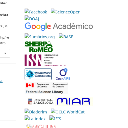
libro
evista
il, v.
php/re
2026.
ca