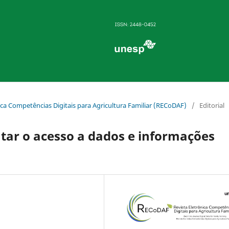
ônica Competências Digitais para Agricultura Familiar (RECoDAF)
/
Editorial
atar o acesso a dados e informações