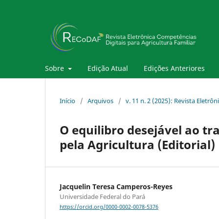
Sobre
Edição Atual
Edições Anteriores
Início
/
Arquivos
/
v. 11 n. 2 (2025): Revista Eletr
O equilibro desejável ao tr
pela Agricultura (Editorial)
Jacquelin Teresa Camperos-Reyes
Universidade Federal do Pará
https://orcid.org/0000-0002-0078-5376