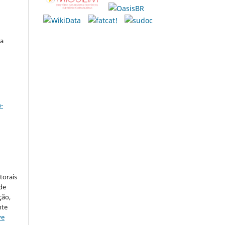
ra
a
-
:
torais
 de
ção,
nte
ve