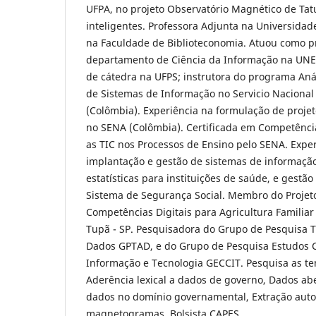
UFPA, no projeto Observatório Magnético de Tat
inteligentes. Professora Adjunta na Universidad
na Faculdade de Biblioteconomia. Atuou como pr
departamento de Ciência da Informação na UNES
de cátedra na UFPS; instrutora do programa Aná
de Sistemas de Informação no Servicio Naciona
(Colômbia). Experiência na formulação de proje
no SENA (Colômbia). Certificada em Competência
as TIC nos Processos de Ensino pelo SENA. Expe
implantação e gestão de sistemas de informaçã
estatísticas para instituições de saúde, e gestã
Sistema de Segurança Social. Membro do Projet
Competências Digitais para Agricultura Famili
Tupã - SP. Pesquisadora do Grupo de Pesquisa T
Dados GPTAD, e do Grupo de Pesquisa Estudos C
Informação e Tecnologia GECCIT. Pesquisa as te
Aderência lexical a dados de governo, Dados ab
dados no domínio governamental, Extração aut
magnetogramas. Bolsista CAPES.