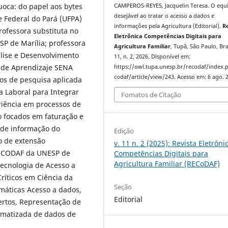
uoca: do papel aos bytes
CAMPEROS-REYES, Jacquelin Teresa. O equi
desejável ao tratar o acesso a dados e
e Federal do Pará (UFPA)
informações pela Agricultura (Editorial).
R
ofessora substituta no
Eletrônica Competências Digitais para
P de Marília; professora
Agricultura Familiar
, Tupã, São Paulo, Bras
lise e Desenvolvimento
11, n. 2, 2026. Disponível em:
l de Aprendizaje SENA
https://owl.tupa.unesp.br/recodaf/index.
codaf/article/view/243. Acesso em: 6 ago. 
tos de pesquisa aplicada
 Laboral para Integrar
Fomatos de Citação
riência em processos de
o focados em faturação e
o de informação do
Edição
o de extensão
v. 11 n. 2 (2025): Revista Eletrôni
ar CODAF da UNESP de
Competências Digitais para
Agricultura Familiar (RECoDAF)
ecnologia de Acesso a
ríticos em Ciência da
Seção
máticas Acesso a dados,
Editorial
ertos, Representação de
omatizada de dados de