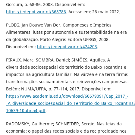
Gorcum, p. 68-86, 2008. Disponível em:
https://edepot.wur.nl/368786
. Acesso em: 26 maio 2022.
PLOEG, Jan Douwe Van Der. Camponeses e Impérios
Alimentares: lutas por autonomia e sustentabilidade na era
da globalização. Porto Alegre: Editora UFRGS, 2008.
Disponível em:
https://edepot.wur.nl/424203
.
PIRAUX, Marc; SOMBRA, Daniel; SIMÕES, Aquiles. A
diversidade socioespacial do território do Baixo Tocantins e
impactos na agricultura familiar. Na várzea e na terra firme:
transformações socioambientais e reinvenções camponesas.
Belém: NUMA/UFPA, p. 77-114, 2017. Disponível em:
https://www.academia.edu/download/60679091/Cap_2017_-
_A_diversidade_socioespacial_do_Territorio_do_Baixo_Tocantin
10639-10uhna4.pdf
.
RADOMSKY, Guilherme; SCHNEIDER, Sergio. Nas teias da
economia: o papel das redes sociais e da reciprocidade nos