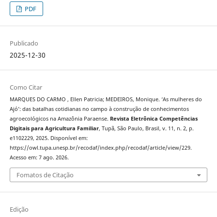
PDF
Publicado
2025-12-30
Como Citar
MARQUES DO CARMO , Ellen Patricia; MEDEIROS, Monique. ‘As mulheres do
Ajó’: das batalhas cotidianas no campo à construção de conhecimentos
agroecológicos na Amazônia Paraense.
Revista Eletrônica Competências
Digitais para Agricultura Familiar
, Tupã, São Paulo, Brasil, v. 11, n. 2, p.
e1102229, 2025. Disponível em:
https://owl.tupa.unesp.br/recodaf/index.php/recodaf/article/view/229.
Acesso em: 7 ago. 2026.
Fomatos de Citação
Edição