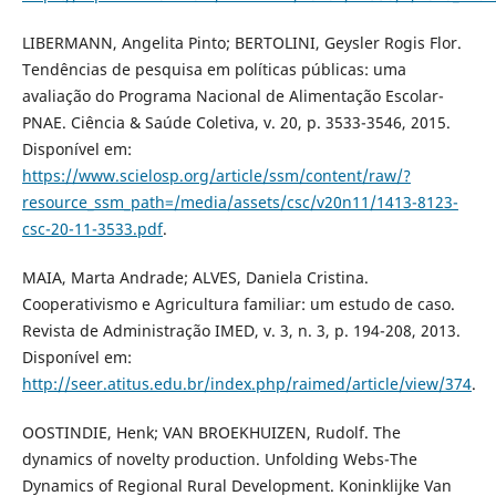
LIBERMANN, Angelita Pinto; BERTOLINI, Geysler Rogis Flor.
Tendências de pesquisa em políticas públicas: uma
avaliação do Programa Nacional de Alimentação Escolar-
PNAE. Ciência & Saúde Coletiva, v. 20, p. 3533-3546, 2015.
Disponível em:
https://www.scielosp.org/article/ssm/content/raw/?
resource_ssm_path=/media/assets/csc/v20n11/1413-8123-
csc-20-11-3533.pdf
.
MAIA, Marta Andrade; ALVES, Daniela Cristina.
Cooperativismo e Agricultura familiar: um estudo de caso.
Revista de Administração IMED, v. 3, n. 3, p. 194-208, 2013.
Disponível em:
http://seer.atitus.edu.br/index.php/raimed/article/view/374
.
OOSTINDIE, Henk; VAN BROEKHUIZEN, Rudolf. The
dynamics of novelty production. Unfolding Webs-The
Dynamics of Regional Rural Development. Koninklijke Van