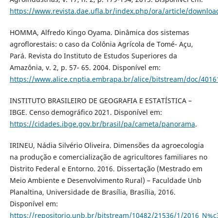
https://www.revista.dae.ufla.br/index.php/ora/article/downlo
HOMMA, Alfredo Kingo Oyama. Dinâmica dos sistemas
agroflorestais: o caso da Colônia Agrícola de Tomé- Açu,
Pará. Revista do Instituto de Estudos Superiores da
Amazônia, v. 2, p. 57- 65. 2004. Disponível em:
https://www.alice.cnptia.embrapa.br/alice/bitstream/doc/401
INSTITUTO BRASILEIRO DE GEOGRAFIA E ESTATÍSTICA –
IBGE. Censo demográfico 2021. Disponível em:
https://cidades.ibge.gov.br/brasil/pa/cameta/panorama
.
IRINEU, Nádia Silvério Oliveira. Dimensões da agroecologia
na produção e comercialização de agricultores familiares no
Distrito Federal e Entorno. 2016. Dissertação (Mestrado em
Meio Ambiente e Desenvolvimento Rural) – Faculdade Unb
Planaltina, Universidade de Brasília, Brasília, 2016.
Disponível em:
https://repositorio.unb.br/bitstream/10482/21536/1/2016_N%c