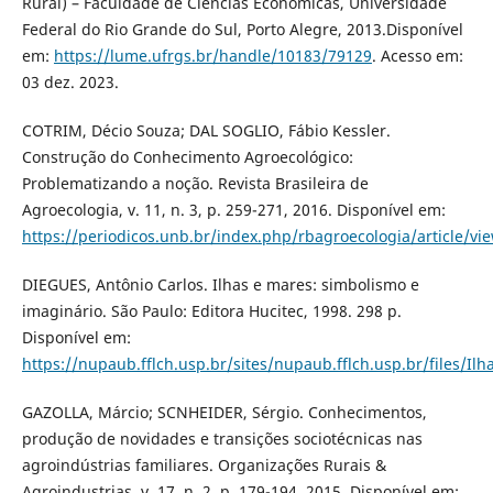
Rural) – Faculdade de Ciências Econômicas, Universidade
Federal do Rio Grande do Sul, Porto Alegre, 2013.Disponível
em:
https://lume.ufrgs.br/handle/10183/79129
. Acesso em:
03 dez. 2023.
COTRIM, Décio Souza; DAL SOGLIO, Fábio Kessler.
Construção do Conhecimento Agroecológico:
Problematizando a noção. Revista Brasileira de
Agroecologia, v. 11, n. 3, p. 259-271, 2016. Disponível em:
https://periodicos.unb.br/index.php/rbagroecologia/article/vi
DIEGUES, Antônio Carlos. Ilhas e mares: simbolismo e
imaginário. São Paulo: Editora Hucitec, 1998. 298 p.
Disponível em:
https://nupaub.fflch.usp.br/sites/nupaub.fflch.usp.br/files/
GAZOLLA, Márcio; SCNHEIDER, Sérgio. Conhecimentos,
produção de novidades e transições sociotécnicas nas
agroindústrias familiares. Organizações Rurais &
Agroindustrias, v. 17, n. 2, p. 179-194, 2015. Disponível em: