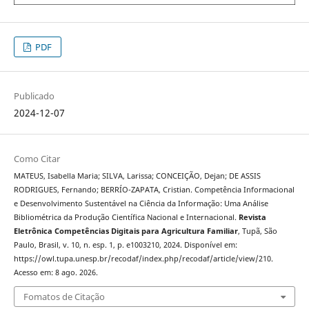
PDF
Publicado
2024-12-07
Como Citar
MATEUS, Isabella Maria; SILVA, Larissa; CONCEIÇÃO, Dejan; DE ASSIS
RODRIGUES, Fernando; BERRÍO-ZAPATA, Cristian. Competência Informacional
e Desenvolvimento Sustentável na Ciência da Informação: Uma Análise
Bibliométrica da Produção Científica Nacional e Internacional.
Revista
Eletrônica Competências Digitais para Agricultura Familiar
, Tupã, São
Paulo, Brasil, v. 10, n. esp. 1, p. e1003210, 2024. Disponível em:
https://owl.tupa.unesp.br/recodaf/index.php/recodaf/article/view/210.
Acesso em: 8 ago. 2026.
Fomatos de Citação