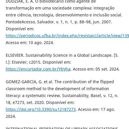
DUDZIAK, E. A. O bibliotecário como agente de
transformação em uma sociedade complexa: integração
entre ciência, tecnologia, desenvolvimento e inclusão social.
PontodeAcesso, Salvador, v. 1, n. 1, p. 88–98, jun. 2007.
Disponível em:
https://periodicos.ufba.br/index.php/revistaici/article/view/13
Acesso em: 10 ago. 2024.
ELSEVIER. Sustainability Science in a Global Landscape. [S.
l.]: Elsevier, c2015. Disponível em:
https://encurtador.com.br/YbVha
. Acesso em: 05 set. 2024.
GOMEZ-GARCIA, G. et al. The contribution of the flipped
classroom method to the development of information
literacy: a systematic review. Sustainability, Basel, v. 12, n.
18, e7273, set. 2020. Disponível em:
https://doi.org/10.3390/su12187273
. Acesso em: 17 ago.
2024.
INTERNATIONAL FEDERATION OF LIBRARY ASSOCIATIONS