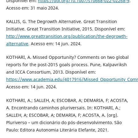
Disponível em:
https://doi.org/10.1007/s10668-022-02268-9
.
Acesso em: 31 maio 2024.
KALLIS, G. The Degrowth Alternative. Great Transition
Initiative. Great Transition Initiative, 2015. Disponível em:
http://www.greattransition.org/publication/the-degrowth-
alternative
. Acesso em: 14 jun. 2024.
KOTHARI, A. Missed Opportunity? Comments on two global
reports for the post-2015 goals process. Pune, Kalpavriksh
and ICCA Consortium, 2013. Disponível em:
https://www.academia.edu/4017916/Missed_Opportunity_Comme
Acesso em: 14 jun. 2024.
KOTHARI, A.; SALLEH, A; ESCOBAR, A; DEMARIA, F; ACOSTA,
A. Encontrando caminhos pluriversais. In: KOTHARI, A.;
SALLEH, A; ESCOBAR, A; DEMARIA, F; ACOSTA, A. (org).
Pluriverso – um dicionário do pós-desenvolvimento. São
Paulo: Editora Autonomia Literária Elefante, 2021.