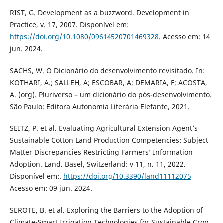
RIST, G. Development as a buzzword. Development in
Practice, v. 17, 2007. Disponível em:
https://doi.org/10.1080/09614520701469328
. Acesso em: 14
jun. 2024.
SACHS, W. O Dicionário do desenvolvimento revisitado. In:
KOTHARI, A.; SALLEH, A; ESCOBAR, A; DEMARIA, F; ACOSTA,
A. (org). Pluriverso – um dicionário do pós-desenvolvimento.
São Paulo: Editora Autonomia Literária Elefante, 2021.
SEITZ, P. et al. Evaluating Agricultural Extension Agent’s
Sustainable Cotton Land Production Competencies: Subject
Matter Discrepancies Restricting Farmers’ Information
Adoption. Land. Basel, Switzerland: v 11, n. 11, 2022.
Disponível em:.
https://doi.org/10.3390/land11112075
Acesso em: 09 jun. 2024.
SEROTE, B. et al. Exploring the Barriers to the Adoption of
Climate-Smart Irrigation Technologies for Sustainable Crop