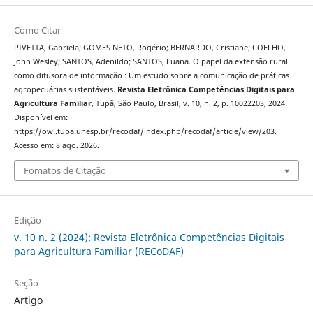
Como Citar
PIVETTA, Gabriela; GOMES NETO, Rogério; BERNARDO, Cristiane; COELHO,
John Wesley; SANTOS, Adenildo; SANTOS, Luana. O papel da extensão rural
como difusora de informação : Um estudo sobre a comunicação de práticas
agropecuárias sustentáveis.
Revista Eletrônica Competências Digitais para
Agricultura Familiar
, Tupã, São Paulo, Brasil, v. 10, n. 2, p. 10022203, 2024.
Disponível em:
https://owl.tupa.unesp.br/recodaf/index.php/recodaf/article/view/203.
Acesso em: 8 ago. 2026.
Fomatos de Citação
Edição
v. 10 n. 2 (2024): Revista Eletrônica Competências Digitais
para Agricultura Familiar (RECoDAF)
Seção
Artigo