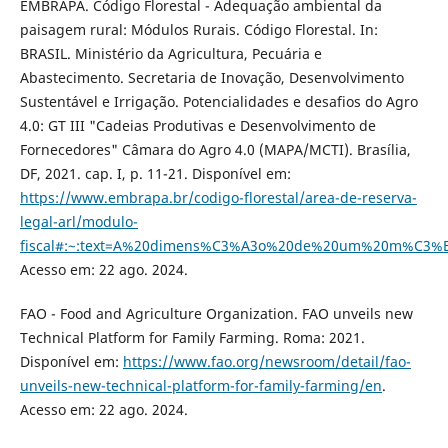
EMBRAPA. Código Florestal - Adequação ambiental da
paisagem rural: Módulos Rurais. Código Florestal. In:
BRASIL. Ministério da Agricultura, Pecuária e
Abastecimento. Secretaria de Inovação, Desenvolvimento
Sustentável e Irrigação. Potencialidades e desafios do Agro
4.0: GT III "Cadeias Produtivas e Desenvolvimento de
Fornecedores" Câmara do Agro 4.0 (MAPA/MCTI). Brasília,
DF, 2021. cap. I, p. 11-21. Disponível em:
https://www.embrapa.br/codigo-florestal/area-de-reserva-
legal-arl/modulo-
fiscal#:~:text=A%20dimens%C3%A3o%20de%20um%20m%C3%B
Acesso em: 22 ago. 2024.
FAO - Food and Agriculture Organization. FAO unveils new
Technical Platform for Family Farming. Roma: 2021.
Disponível em:
https://www.fao.org/newsroom/detail/fao-
unveils-new-technical-platform-for-family-farming/en
.
Acesso em: 22 ago. 2024.