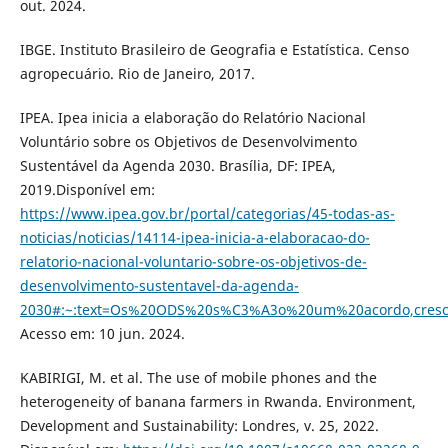
out. 2024.
IBGE. Instituto Brasileiro de Geografia e Estatística. Censo
agropecuário. Rio de Janeiro, 2017.
IPEA. Ipea inicia a elaboração do Relatório Nacional
Voluntário sobre os Objetivos de Desenvolvimento
Sustentável da Agenda 2030. Brasília, DF: IPEA,
2019.Disponível em:
https://www.ipea.gov.br/portal/categorias/45-todas-as-
noticias/noticias/14114-ipea-inicia-a-elaboracao-do-
relatorio-nacional-voluntario-sobre-os-objetivos-de-
desenvolvimento-sustentavel-da-agenda-
2030#:~:text=Os%20ODS%20s%C3%A3o%20um%20acordo,cres
Acesso em: 10 jun. 2024.
KABIRIGI, M. et al. The use of mobile phones and the
heterogeneity of banana farmers in Rwanda. Environment,
Development and Sustainability: Londres, v. 25, 2022.