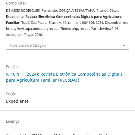
Como Citar
DE ASSIS RODRIGUES, Fernando; GONÇALVES SANT’ANA, Ricardo César.
Expediente.
Revista Eletrônica Competências Digitais para Agricultura
Familiar
, Tupã, São Paulo, Brasil, v. 10, n. 1, p. e1001196, 2024. Disponível em:
https://owl.tupa.unesp.br/recodaf/index.php/recodaf/article/view/196.
Acesso em: 7 ago. 2026.
Fomatos de Citação
Edição
v. 10 n. 1 (2024): Revista Eletrônica Competências Digitais
para Agricultura Familiar (RECoDAF)
Seção
Expediente
Licença