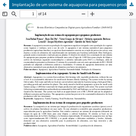
Implantação de um sistema de aquaponia para pequenos produtores