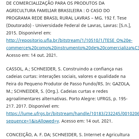
DE COMERCIALIZAÇÃO PARA OS PRODUTOS DA
AGRICULTURA FAMILIAR BRASILEIRA : O CASO DO
PROGRAMA REDE BRASIL RURAL LAVRAS – MG. 192 f. Tese
(Doutorado) - Universidade Federal de Lavras, Lavras: [S.n.],
2015. Disponívrel em:
http://repositorio.ufla.br/bitstream/1/10510/1/TESE_O%20e-
commerce%20como%20instrumento%20de%20comercializa%C3%
Acesso em: 14 out. 2021.
CASSOL, A.; SCHNEIDER, S. Construindo a confiança nas
cadeias curtas: interações sociais, valores e qualidade na
Feira do Pequeno Produtor de Passo Fundo/RS. In: GAZOLA,
M.; SCHNEIDER, S. (Org.). Cadeias curtas e redes
agroalimentares alternativas. Porto Alegre: UFRGS, p. 195-
217. 2017. Disponível em:
https://lume.ufrgs.br/bitstream/handle/10183/232245/001020
sequence=1&isAllowed=y
. Acesso em: 14 out. 2021.
CONCEIÇÃO, A. F. DA; SCHNEIDER, S. Internet e Agricultura