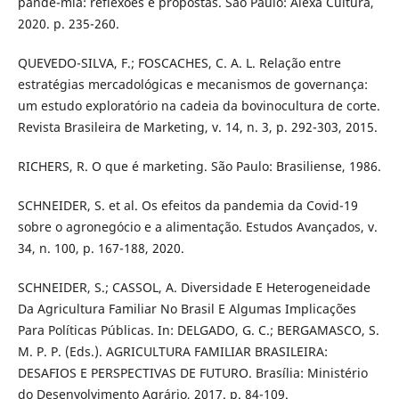
pande-mia: reflexões e propostas. São Paulo: Alexa Cultura,
2020. p. 235-260.
QUEVEDO-SILVA, F.; FOSCACHES, C. A. L. Relação entre
estratégias mercadológicas e mecanismos de governança:
um estudo exploratório na cadeia da bovinocultura de corte.
Revista Brasileira de Marketing, v. 14, n. 3, p. 292-303, 2015.
RICHERS, R. O que é marketing. São Paulo: Brasiliense, 1986.
SCHNEIDER, S. et al. Os efeitos da pandemia da Covid-19
sobre o agronegócio e a alimentação. Estudos Avançados, v.
34, n. 100, p. 167-188, 2020.
SCHNEIDER, S.; CASSOL, A. Diversidade E Heterogeneidade
Da Agricultura Familiar No Brasil E Algumas Implicações
Para Políticas Públicas. In: DELGADO, G. C.; BERGAMASCO, S.
M. P. P. (Eds.). AGRICULTURA FAMILIAR BRASILEIRA:
DESAFIOS E PERSPECTIVAS DE FUTURO. Brasília: Ministério
do Desenvolvimento Agrário, 2017. p. 84-109.