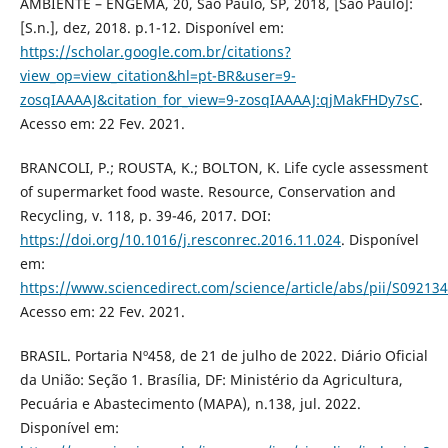
AMBIENTE – ENGEMA, 20, São Paulo, SP, 2018, [São Paulo]:
[S.n.], dez, 2018. p.1-12. Disponível em:
https://scholar.google.com.br/citations?
view_op=view_citation&hl=pt-BR&user=9-
zosqIAAAAJ&citation_for_view=9-zosqIAAAAJ:qjMakFHDy7sC
.
Acesso em: 22 Fev. 2021.
BRANCOLI, P.; ROUSTA, K.; BOLTON, K. Life cycle assessment
of supermarket food waste. Resource, Conservation and
Recycling, v. 118, p. 39-46, 2017. DOI:
https://doi.org/10.1016/j.resconrec.2016.11.024
. Disponível
em:
https://www.sciencedirect.com/science/article/abs/pii/S0921
Acesso em: 22 Fev. 2021.
BRASIL. Portaria Nº458, de 21 de julho de 2022. Diário Oficial
da União: Seção 1. Brasília, DF: Ministério da Agricultura,
Pecuária e Abastecimento (MAPA), n.138, jul. 2022.
Disponível em: