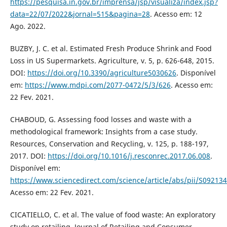
https://pesquisa.in.gov.br/imprensa/jsp/visualiza/index.jsp?
data=22/07/2022&jornal=515&pagina=28
. Acesso em: 12
Ago. 2022.
BUZBY, J. C. et al. Estimated Fresh Produce Shrink and Food
Loss in US Supermarkets. Agriculture, v. 5, p. 626-648, 2015.
DOI:
https://doi.org/10.3390/agriculture5030626
. Disponível
em:
https://www.mdpi.com/2077-0472/5/3/626
. Acesso em:
22 Fev. 2021.
CHABOUD, G. Assessing food losses and waste with a
methodological framework: Insights from a case study.
Resources, Conservation and Recycling, v. 125, p. 188-197,
2017. DOI:
https://doi.org/10.1016/j.resconrec.2017.06.008
.
Disponível em:
https://www.sciencedirect.com/science/article/abs/pii/S0921
Acesso em: 22 Fev. 2021.
CICATIELLO, C. et al. The value of food waste: An exploratory
study on retailing. Journal of Retailing and Consumer