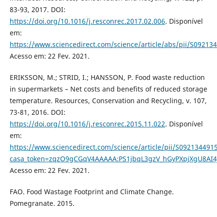
83-93, 2017. DOI:
https://doi.org/10.1016/j.resconrec.2017.02.006
. Disponível
em:
https://www.sciencedirect.com/science/article/abs/pii/S0921
Acesso em: 22 Fev. 2021.
ERIKSSON, M.; STRID, I.; HANSSON, P. Food waste reduction
in supermarkets – Net costs and benefits of reduced storage
temperature. Resources, Conservation and Recycling, v. 107,
73-81, 2016. DOI:
https://doi.org/10.1016/j.resconrec.2015.11.022
. Disponível
em:
https://www.sciencedirect.com/science/article/pii/S092134491
casa_token=zqzO9gCGqV4AAAAA:PS1jbqL3gzV_hGyPXpjXgU8AI
Acesso em: 22 Fev. 2021.
FAO. Food Wastage Footprint and Climate Change.
Pomegranate. 2015.