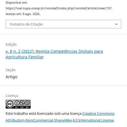
Disponível em:
https://owl.tupa.unesp.br/recodaf/index.php/recodaf/article/view/157.
Acesso em: 9 ago. 2026.
Fomatos de Citação
Edição
v. 8 n. 2 (2022): Revista Competências Digitais para
Agricultura Familiar
Seção
Artigo
Licença
Este trabalho está licenciado sob uma licença
Creative Commons
Attribution-NonCommercial-ShareAlike 4.0 International License
.