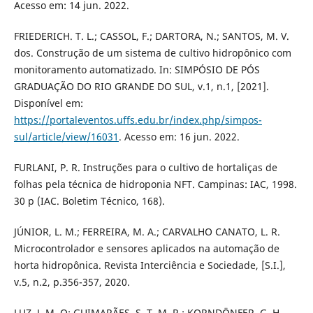
Acesso em: 14 jun. 2022.
FRIEDERICH. T. L.; CASSOL, F.; DARTORA, N.; SANTOS, M. V.
dos. Construção de um sistema de cultivo hidropônico com
monitoramento automatizado. In: SIMPÓSIO DE PÓS
GRADUAÇÃO DO RIO GRANDE DO SUL, v.1, n.1, [2021].
Disponível em:
https://portaleventos.uffs.edu.br/index.php/simpos-
sul/article/view/16031
. Acesso em: 16 jun. 2022.
FURLANI, P. R. Instruções para o cultivo de hortaliças de
folhas pela técnica de hidroponia NFT. Campinas: IAC, 1998.
30 p (IAC. Boletim Técnico, 168).
JÚNIOR, L. M.; FERREIRA, M. A.; CARVALHO CANATO, L. R.
Microcontrolador e sensores aplicados na automação de
horta hidropônica. Revista Interciência e Sociedade, [S.I.],
v.5, n.2, p.356-357, 2020.
LUZ, J. M. Q; GUIMARÃES, S. T. M. R.; KORNDÖNFER, G. H.