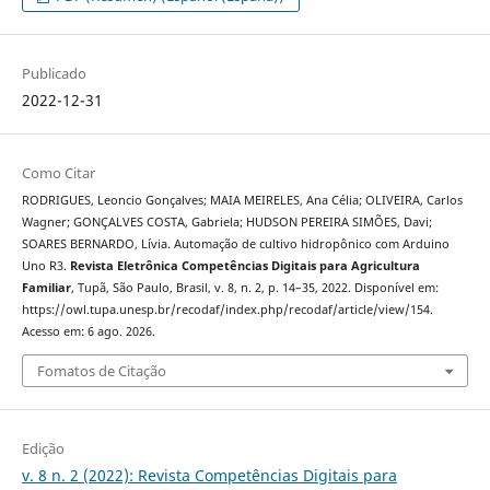
Publicado
2022-12-31
Como Citar
RODRIGUES, Leoncio Gonçalves; MAIA MEIRELES, Ana Célia; OLIVEIRA, Carlos
Wagner; GONÇALVES COSTA, Gabriela; HUDSON PEREIRA SIMÕES, Davi;
SOARES BERNARDO, Lívia. Automação de cultivo hidropônico com Arduino
Uno R3.
Revista Eletrônica Competências Digitais para Agricultura
Familiar
, Tupã, São Paulo, Brasil, v. 8, n. 2, p. 14–35, 2022. Disponível em:
https://owl.tupa.unesp.br/recodaf/index.php/recodaf/article/view/154.
Acesso em: 6 ago. 2026.
Fomatos de Citação
Edição
v. 8 n. 2 (2022): Revista Competências Digitais para