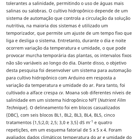
tolerantes a salinidade, permitindo o uso de águas mais
salinas ou salobras. O cultivo hidropônico depende de um
sistema de automação que controla a circulação da solução
nutritiva, na maioria dos sistemas é utilizado um
temporizador, que permite um ajuste de um tempo fixo que
liga e desliga o sistema. Entretanto, durante o dia e noite
ocorrem variação da temperatura e umidade, o que pode
provocar murcha temporária das plantas, os intervalos fixos
não são variáveis ao longo do dia. Diante disso, o objetivo
desta pesquisa foi desenvolver um sistema para automação
para cultivo hidropônico com Arduino em resposta a
variação da temperatura e umidade do ar. Para tanto, foi
cultivado a alface crespa
cv.
Moana sob diferentes níveis de
salinidade em um sistema hidropônico NFT (
Nutrient Film
Technique
). O delineamento foi em blocos casualizados
(DBC), com seis blocos BL1, BL2, BL3, BL4, BL5, cinco
-1
tratamentos (1,5;2,0; 2,5; 3,0 e 3,5) dS m
e quatro
repetições, em um esquema fatorial de 5 x 5 x 4. Foram
avaliados dados climáticos temperatura do ar e umidade do