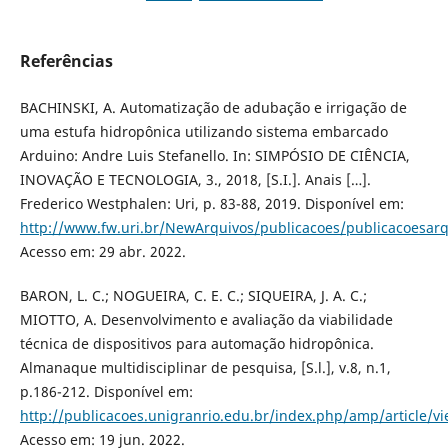
Referências
BACHINSKI, A. Automatização de adubação e irrigação de
uma estufa hidropônica utilizando sistema embarcado
Arduino: Andre Luis Stefanello. In: SIMPÓSIO DE CIÊNCIA,
INOVAÇÃO E TECNOLOGIA, 3., 2018, [S.I.]. Anais […].
Frederico Westphalen: Uri, p. 83-88, 2019. Disponível em:
http://www.fw.uri.br/NewArquivos/publicacoes/publicacoesar
Acesso em: 29 abr. 2022.
BARON, L. C.; NOGUEIRA, C. E. C.; SIQUEIRA, J. A. C.;
MIOTTO, A. Desenvolvimento e avaliação da viabilidade
técnica de dispositivos para automação hidropônica.
Almanaque multidisciplinar de pesquisa, [S.l.], v.8, n.1,
p.186-212. Disponível em:
http://publicacoes.unigranrio.edu.br/index.php/amp/article/v
Acesso em: 19 jun. 2022.