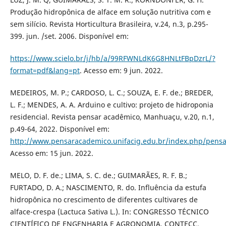
Produção hidropônica de alface em solução nutritiva com e
sem silício. Revista Horticultura Brasileira, v.24, n.3, p.295-
399. jun. /set. 2006. Disponível em:
https://www.scielo.br/j/hb/a/99RFWNLdK6G8HNLtFBpDzrL/?
format=pdf&lang=pt
. Acesso em: 9 jun. 2022.
MEDEIROS, M. P.; CARDOSO, L. C.; SOUZA, E. F. de.; BREDER,
L. F.; MENDES, A. A. Arduino e cultivo: projeto de hidroponia
residencial. Revista pensar acadêmico, Manhuaçu, v.20, n.1,
p.49-64, 2022. Disponível em:
http://www.pensaracademico.unifacig.edu.br/index.php/pensa
Acesso em: 15 jun. 2022.
MELO, D. F. de.; LIMA, S. C. de.; GUIMARÃES, R. F. B.;
FURTADO, D. A.; NASCIMENTO, R. do. Influência da estufa
hidropônica no crescimento de diferentes cultivares de
alface-crespa (Lactuca Sativa L.). In: CONGRESSO TÉCNICO
CIENTÍFICO DE ENGENHARIA E AGRONOMIA, CONTECC,