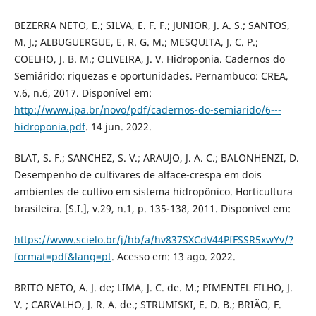
BEZERRA NETO, E.; SILVA, E. F. F.; JUNIOR, J. A. S.; SANTOS,
M. J.; ALBUGUERGUE, E. R. G. M.; MESQUITA, J. C. P.;
COELHO, J. B. M.; OLIVEIRA, J. V. Hidroponia. Cadernos do
Semiárido: riquezas e oportunidades. Pernambuco: CREA,
v.6, n.6, 2017. Disponível em:
http://www.ipa.br/novo/pdf/cadernos-do-semiarido/6---
hidroponia.pdf
. 14 jun. 2022.
BLAT, S. F.; SANCHEZ, S. V.; ARAUJO, J. A. C.; BALONHENZI, D.
Desempenho de cultivares de alface-crespa em dois
ambientes de cultivo em sistema hidropônico. Horticultura
brasileira. [S.I.], v.29, n.1, p. 135-138, 2011. Disponível em:
https://www.scielo.br/j/hb/a/hv837SXCdV44PfFSSR5xwYv/?
format=pdf&lang=pt
. Acesso em: 13 ago. 2022.
BRITO NETO, A. J. de; LIMA, J. C. de. M.; PIMENTEL FILHO, J.
V. ; CARVALHO, J. R. A. de.; STRUMISKI, E. D. B.; BRIÃO, F.