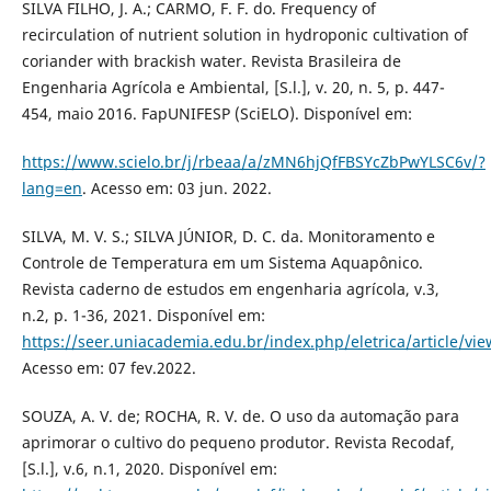
SILVA FILHO, J. A.; CARMO, F. F. do. Frequency of
recirculation of nutrient solution in hydroponic cultivation of
coriander with brackish water. Revista Brasileira de
Engenharia Agrícola e Ambiental, [S.l.], v. 20, n. 5, p. 447-
454, maio 2016. FapUNIFESP (SciELO). Disponível em:
https://www.scielo.br/j/rbeaa/a/zMN6hjQfFBSYcZbPwYLSC6v/?
lang=en
. Acesso em: 03 jun. 2022.
SILVA, M. V. S.; SILVA JÚNIOR, D. C. da. Monitoramento e
Controle de Temperatura em um Sistema Aquapônico.
Revista caderno de estudos em engenharia agrícola, v.3,
n.2, p. 1-36, 2021. Disponível em:
https://seer.uniacademia.edu.br/index.php/eletrica/article/vi
Acesso em: 07 fev.2022.
SOUZA, A. V. de; ROCHA, R. V. de. O uso da automação para
aprimorar o cultivo do pequeno produtor. Revista Recodaf,
[S.l.], v.6, n.1, 2020. Disponível em: