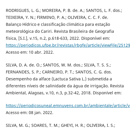
RODRIGUES, L. G.; MOREIRA, P. B. de. A.; SANTOS, L. F. dos.;
TEIXEIRA, Y. N.; FIRMINO, P. A.; OLIVEIRA, C. C. F. de.
Balanço Hídrico e classificação climática para estação
meteorológica do Cariri. Revista Brasileira de Geografia
física, [S.I.], v.15, n.2, p.618-633, 2022. Disponível em:
https://periodicos.ufpe.br/revistas/rbgfe/article/viewFile/251
Acesso em: 10 abr. 2022.
SILVA, D. A. de. O.; SANTOS, W. M. dos.; SILVA, T. S. S.;
FERNANDES, S. P.; CARNEIRO, P. T.; SANTOS, C. G. dos.
Desempenho da alface (Lactuca Sativa L.) submetida a
diferentes níveis de salinidade da água de irrigação. Revista
Ambiental, Alagoas, v.10, n.3, p.32-42, 2018. Disponível em:
https://periodicosuneal.emnuvens.com.br/ambientale/article/
Acesso em: 08 jan. 2022.
SILVA, M. G.; SOARES, T. M.; GHEYI, H. R.; OLIVEIRA, I. S.;