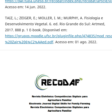
https://owl.tupa.unesp.br/recodaf/index.php/recodaf/article/
Acesso em: 14 jun. 2022.
TAIZ, L.; ZEIGER, E.; MOLLER, I. M.; MURPHY, A. Fisiologia e
Desenvolvimento Vegetal. 6. ed. Rio Grande do Sul: Artmed,
2017. 888 p. 1 E-book. Disponível em:
https://grupos.moodle.ufsc.br/pluginfile.php/474835/mod_re
%20Zair%206%C2%AAed.pdf
. Acesso em: 01 ago. 2022.