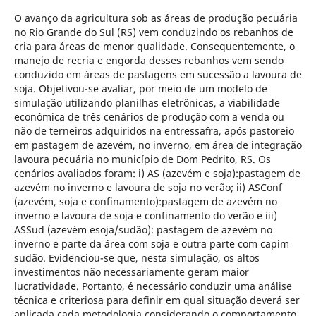
O avanço da agricultura sob as áreas de produção pecuária
no Rio Grande do Sul (RS) vem conduzindo os rebanhos de
cria para áreas de menor qualidade. Consequentemente, o
manejo de recria e engorda desses rebanhos vem sendo
conduzido em áreas de pastagens em sucessão a lavoura de
soja. Objetivou-se avaliar, por meio de um modelo de
simulação utilizando planilhas eletrônicas, a viabilidade
econômica de três cenários de produção com a venda ou
não de terneiros adquiridos na entressafra, após pastoreio
em pastagem de azevém, no inverno, em área de integração
lavoura pecuária no município de Dom Pedrito, RS. Os
cenários avaliados foram: i) AS (azevém e soja):pastagem de
azevém no inverno e lavoura de soja no verão; ii) ASConf
(azevém, soja e confinamento):pastagem de azevém no
inverno e lavoura de soja e confinamento do verão e iii)
ASSud (azevém esoja/sudão): pastagem de azevém no
inverno e parte da área com soja e outra parte com capim
sudão. Evidenciou-se que, nesta simulação, os altos
investimentos não necessariamente geram maior
lucratividade. Portanto, é necessário conduzir uma análise
técnica e criteriosa para definir em qual situação deverá ser
aplicada cada metodologia considerando o comportamento