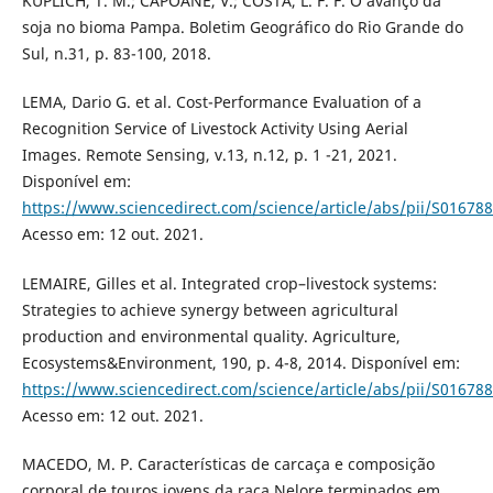
KUPLICH, T. M.; CAPOANE, V.; COSTA, L. F. F. O avanço da
soja no bioma Pampa. Boletim Geográfico do Rio Grande do
Sul, n.31, p. 83-100, 2018.
LEMA, Dario G. et al. Cost-Performance Evaluation of a
Recognition Service of Livestock Activity Using Aerial
Images. Remote Sensing, v.13, n.12, p. 1 -21, 2021.
Disponível em:
https://www.sciencedirect.com/science/article/abs/pii/S0167
Acesso em: 12 out. 2021.
LEMAIRE, Gilles et al. Integrated crop–livestock systems:
Strategies to achieve synergy between agricultural
production and environmental quality. Agriculture,
Ecosystems&Environment, 190, p. 4-8, 2014. Disponível em:
https://www.sciencedirect.com/science/article/abs/pii/S0167
Acesso em: 12 out. 2021.
MACEDO, M. P. Características de carcaça e composição
corporal de touros jovens da raça Nelore terminados em