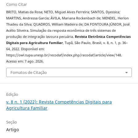
Como Citar
BRITO, Matias da Rosa; NETO, Miguel Alves Ferreira; SANTOS, Dyessica;
MARTINS, Andressa Garcia; ÁVILA, Mariana Rockenbach de; MENDEL, Herlon
Thadeu da Silva; QUADROS, William Madeira de; DA FONTOURA JÚNIOR, José
Acélio Silveira. Simulação da resposta econômica de três sistemas de
produção de integração lavoura pecuária.
Revista Eletrônica Competências
Digitais para Agricultura Familiar
, Tupã, São Paulo, Brasil, v. 8, n. 1, p. 36–
64, 2022. Disponível em:
https://owl.tupa.unesp.br/recodaf/index.php/recodaf/article/view/148.
Acesso em: 7 ago. 2026.
Fomatos de Citação
Edição
v. 8 n. 1 (2022): Revista Competências Digitais para
Agricultura Familiar
Seção
Artigo