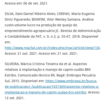
Acesso em: 06 de set. 2021.
SILVA, Italo Daniel Ribeiro Alves; CIRENO, Maria Eugenia
Diniz Figueredo; BONFIM, Vitor Wesley Santana. Análise
custo-volume-lucro na produção de queijo do
empreendimento agropecuário JC. Revista de Administração
e Contabilidade da FAT, v. 9, n.3, p. 55-67, 2018. Disponível
em:
http://www.reacfat.com.br/index.php/reac/article/view/134
.
Acesso: 21 out. 2021. Acesso em: 21 out. 2021.
SILVEIRA, Márcia Cristina Teixeira da et al. Aspectos
relativos à implantação e manejo de capim-sudão BRS
Estribo. Comunicado técnico 89. Bagé: Embrapa Pecuária
Sul, 2015. Disponível em:
https://www.embrapa.br/busca-
de-publicacoes/-/publicacao/1031369/aspectos-relativos-a-
implantacao-e-manejo-de-capim-sudao-brs-estribo
. Acesso:
12 set. 2021.