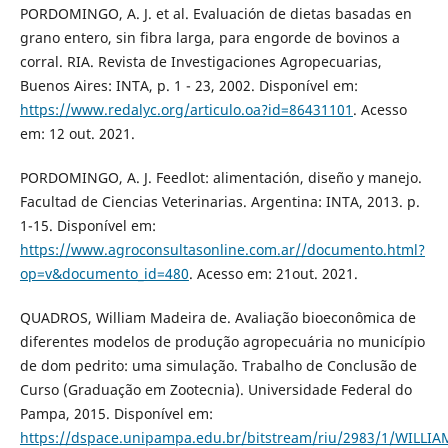
PORDOMINGO, A. J. et al. Evaluación de dietas basadas en
grano entero, sin fibra larga, para engorde de bovinos a
corral. RIA. Revista de Investigaciones Agropecuarias,
Buenos Aires: INTA, p. 1 - 23, 2002. Disponível em:
https://www.redalyc.org/articulo.oa?id=86431101
. Acesso
em: 12 out. 2021.
PORDOMINGO, A. J. Feedlot: alimentación, diseño y manejo.
Facultad de Ciencias Veterinarias. Argentina: INTA, 2013. p.
1-15. Disponível em:
https://www.agroconsultasonline.com.ar//documento.html?
op=v&documento_id=480
. Acesso em: 21out. 2021.
QUADROS, William Madeira de. Avaliação bioeconômica de
diferentes modelos de produção agropecuária no município
de dom pedrito: uma simulação. Trabalho de Conclusão de
Curso (Graduação em Zootecnia). Universidade Federal do
Pampa, 2015. Disponível em:
https://dspace.unipampa.edu.br/bitstream/riu/2983/1/WI