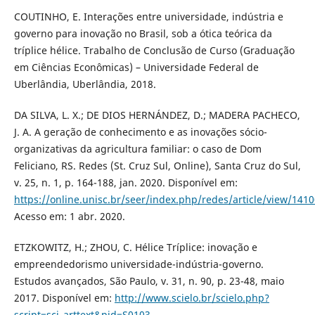
COUTINHO, E. Interações entre universidade, indústria e
governo para inovação no Brasil, sob a ótica teórica da
tríplice hélice. Trabalho de Conclusão de Curso (Graduação
em Ciências Econômicas) – Universidade Federal de
Uberlândia, Uberlândia, 2018.
DA SILVA, L. X.; DE DIOS HERNÁNDEZ, D.; MADERA PACHECO,
J. A. A geração de conhecimento e as inovações sócio-
organizativas da agricultura familiar: o caso de Dom
Feliciano, RS. Redes (St. Cruz Sul, Online), Santa Cruz do Sul,
v. 25, n. 1, p. 164-188, jan. 2020. Disponível em:
https://online.unisc.br/seer/index.php/redes/article/view/141
Acesso em: 1 abr. 2020.
ETZKOWITZ, H.; ZHOU, C. Hélice Tríplice: inovação e
empreendedorismo universidade-indústria-governo.
Estudos avançados, São Paulo, v. 31, n. 90, p. 23-48, maio
2017. Disponível em:
http://www.scielo.br/scielo.php?
script=sci_arttext&pid=S0103-