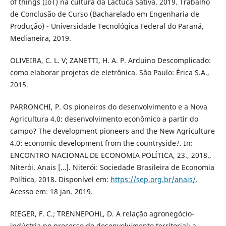
of things (IoT) na cultura da Lactuca Sativa. 2019. Trabalho
de Conclusão de Curso (Bacharelado em Engenharia de
Produção) - Universidade Tecnológica Federal do Paraná,
Medianeira, 2019.
OLIVEIRA, C. L. V; ZANETTI, H. A. P. Arduino Descomplicado:
como elaborar projetos de eletrônica. São Paulo: Érica S.A.,
2015.
PARRONCHI, P. Os pioneiros do desenvolvimento e a Nova
Agricultura 4.0: desenvolvimento econômico a partir do
campo? The development pioneers and the New Agriculture
4.0: economic development from the countryside?. In:
ENCONTRO NACIONAL DE ECONOMIA POLÍTICA, 23., 2018.,
Niterói. Anais […]. Niterói: Sociedade Brasileira de Economia
Política, 2018. Disponível em:
https://sep.org.br/anais/
.
Acesso em: 18 jan. 2019.
RIEGER, F. C.; TRENNEPOHL, D. A relação agronegócio-
indústria no processo de desenvolvimento territorial: a