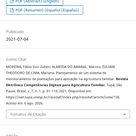
PDF (Abstract) (English)
PDF (Resumen) (Español (España))
Publicado
2021-07-04
Como Citar
MOREIRA, Fábio Von Zuben; ALMEIDA DO AMARAL, Marcos; ZULIANI
THEODORO DE LIMA, Mariana. Planejamento de um sistema de
monitoramento de plantações para aplicação na agricultura familiar.
Revista
Eletrônica Competências Digitais para Agricultura Familiar
, Tupã, São
Paulo, Brasil, v. 7, n. 1, p. 91–119, 2021. Disponível em:
https://owl.tupa.unesp.br/recodaf/index.php/recodaf/article/view/136.
Acesso em: 6 ago. 2026.
Fomatos de Citação
Edição