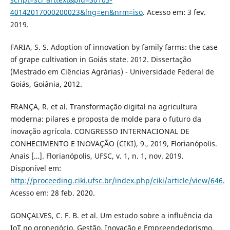
40142017000200023&lng=en&nrm=iso
. Acesso em: 3 fev.
2019.
FARIA, S. S. Adoption of innovation by family farms: the case
of grape cultivation in Goiás state. 2012. Dissertação
(Mestrado em Ciências Agrárias) - Universidade Federal de
Goiás, Goiânia, 2012.
FRANÇA, R. et al. Transformação digital na agricultura
moderna: pilares e proposta de molde para o futuro da
inovação agrícola. CONGRESSO INTERNACIONAL DE
CONHECIMENTO E INOVAÇÃO (CIKI), 9., 2019, Florianópolis.
Anais […]. Florianópolis, UFSC, v. 1, n. 1, nov. 2019.
Disponível em:
http://proceeding.ciki.ufsc.br/index.php/ciki/article/view/646
.
Acesso em: 28 feb. 2020.
GONÇALVES, C. F. B. et al. Um estudo sobre a influência da
IoT no gronegócio. Gestão, Inovação e Empreendedorismo,