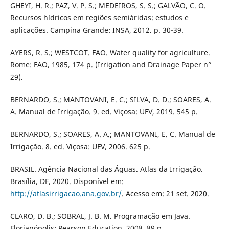
GHEYI, H. R.; PAZ, V. P. S.; MEDEIROS, S. S.; GALVÃO, C. O.
Recursos hídricos em regiões semiáridas: estudos e
aplicações. Campina Grande: INSA, 2012. p. 30-39.
AYERS, R. S.; WESTCOT. FAO. Water quality for agriculture.
Rome: FAO, 1985, 174 p. (Irrigation and Drainage Paper n°
29).
BERNARDO, S.; MANTOVANI, E. C.; SILVA, D. D.; SOARES, A.
A. Manual de Irrigação. 9. ed. Viçosa: UFV, 2019. 545 p.
BERNARDO, S.; SOARES, A. A.; MANTOVANI, E. C. Manual de
Irrigação. 8. ed. Viçosa: UFV, 2006. 625 p.
BRASIL. Agência Nacional das Águas. Atlas da Irrigação.
Brasília, DF, 2020. Disponível em:
http://atlasirrigacao.ana.gov.br/
. Acesso em: 21 set. 2020.
CLARO, D. B.; SOBRAL, J. B. M. Programação em Java.
Florianópolis: Pearson Education, 2008. 89 p.