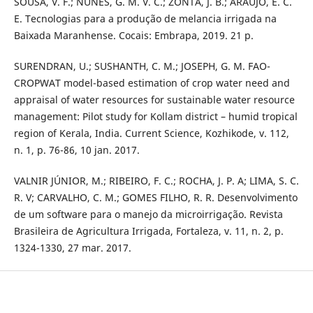
SOUSA, V. F.; NUNES, G. M. V. C.; ZONTA, J. B.; ARAÚJO, E. C.
E. Tecnologias para a produção de melancia irrigada na
Baixada Maranhense. Cocais: Embrapa, 2019. 21 p.
SURENDRAN, U.; SUSHANTH, C. M.; JOSEPH, G. M. FAO-
CROPWAT model-based estimation of crop water need and
appraisal of water resources for sustainable water resource
management: Pilot study for Kollam district – humid tropical
region of Kerala, India. Current Science, Kozhikode, v. 112,
n. 1, p. 76-86, 10 jan. 2017.
VALNIR JÚNIOR, M.; RIBEIRO, F. C.; ROCHA, J. P. A; LIMA, S. C.
R. V; CARVALHO, C. M.; GOMES FILHO, R. R. Desenvolvimento
de um software para o manejo da microirrigação. Revista
Brasileira de Agricultura Irrigada, Fortaleza, v. 11, n. 2, p.
1324-1330, 27 mar. 2017.