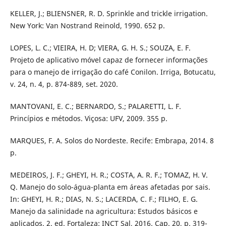
KELLER, J.; BLIENSNER, R. D. Sprinkle and trickle irrigation.
New York: Van Nostrand Reinold, 1990. 652 p.
LOPES, L. C.; VIEIRA, H. D; VIERA, G. H. S.; SOUZA, E. F.
Projeto de aplicativo móvel capaz de fornecer informações
para o manejo de irrigação do café Conilon. Irriga, Botucatu,
v. 24, n. 4, p. 874-889, set. 2020.
MANTOVANI, E. C.; BERNARDO, S.; PALARETTI, L. F.
Princípios e métodos. Viçosa: UFV, 2009. 355 p.
MARQUES, F. A. Solos do Nordeste. Recife: Embrapa, 2014. 8
p.
MEDEIROS, J. F.; GHEYI, H. R.; COSTA, A. R. F.; TOMAZ, H. V.
Q. Manejo do solo-água-planta em áreas afetadas por sais.
In: GHEYI, H. R.; DIAS, N. S.; LACERDA, C. F.; FILHO, E. G.
Manejo da salinidade na agricultura: Estudos básicos e
aplicados. 2. ed. Fortaleza: INCT Sal, 2016. Cap. 20, p. 319-